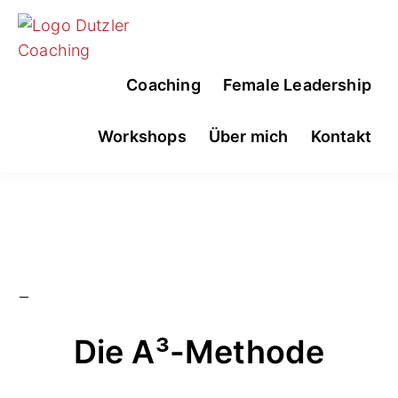
Skip
Skip
to
to
primary
main
BARBARA
Business
Coaching
Female Leadership
navigation
content
DUTZLER
&
|
DUTZLER
Leadership
Workshops
Über mich
Kontakt
COACHING
Coaching
E.U.
Die A³-Methode