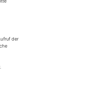
itte
ufruf der
sche
.