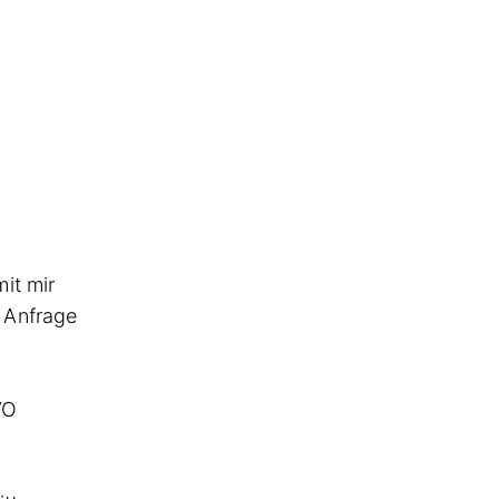
it mir
 Anfrage
VO