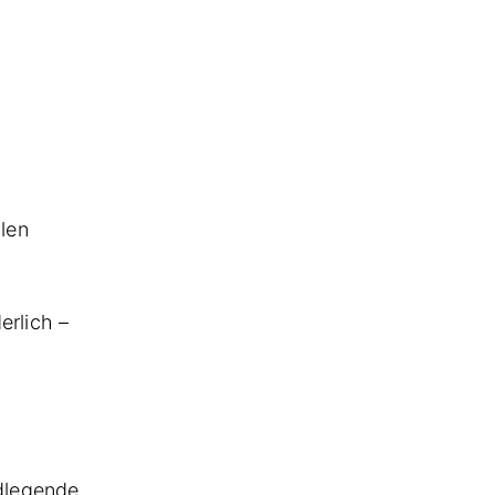
ilen
erlich –
dlegende