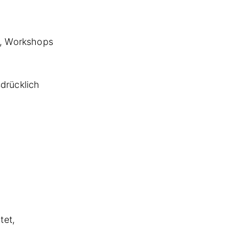
n, Workshops
sdrücklich
tet,