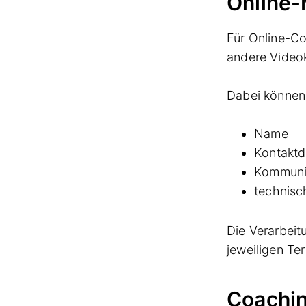
Online-
Für Online-C
andere Video
Dabei können
Name
Kontaktd
Kommunik
technisc
Die Verarbeit
jeweiligen Ter
Coachi