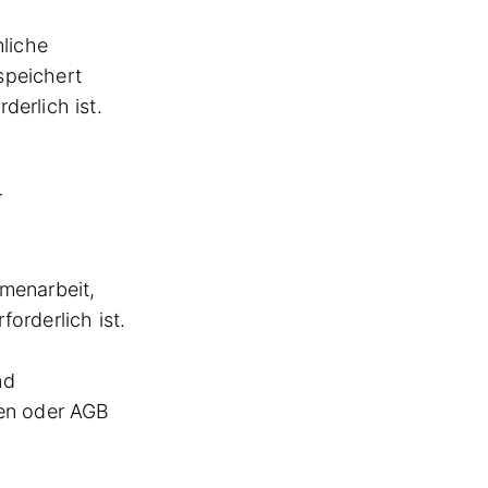
liche
speichert
erlich ist.
r
mmenarbeit,
orderlich ist.
nd
gen oder AGB