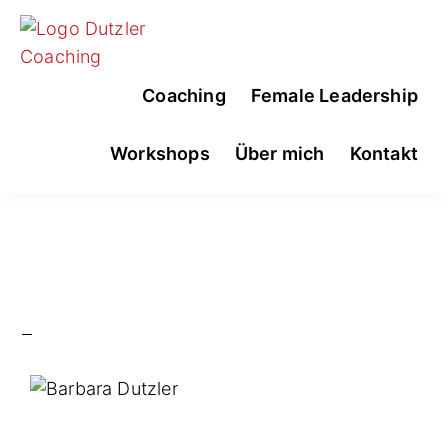
Skip
Skip
to
to
primary
main
BARBARA
Business
Coaching
Female Leadership
navigation
content
DUTZLER
&
|
DUTZLER
Leadership
Workshops
Über mich
Kontakt
COACHING
Coaching
E.U.